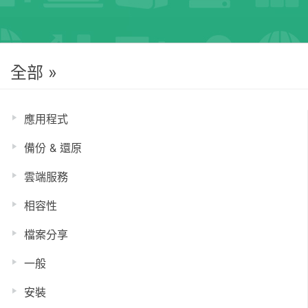
全部 »
應用程式
備份 & 還原
雲端服務
相容性
檔案分享
一般
安裝