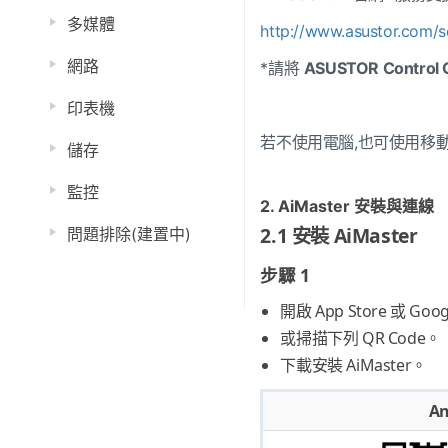
多媒體
http://www.asustor.com/
網路
*請將
ASUSTOR Control 
印表機
若不使用電腦,也可使用移動裝置
儲存
監控
2. AiMaster 安裝與連線
2.1 安裝 AiMaster
問題排除(建置中)
步驟 1
開啟 App Store 或 Goog
或掃描下列 QR Code。
下載安裝 AiMaster。
An