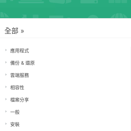
全部 »
應用程式
備份 & 還原
雲端服務
相容性
檔案分享
一般
安裝