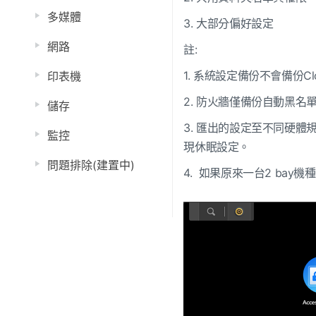
多媒體
3. 大部分偏好設定
網路
註:
1. 系統設定備份不會備份Cloud
印表機
2. 防火牆僅備份自動黑名
儲存
3. 匯出的設定至不同硬
監控
現休眠設定。
問題排除(建置中)
4. 如果原來一台2 bay