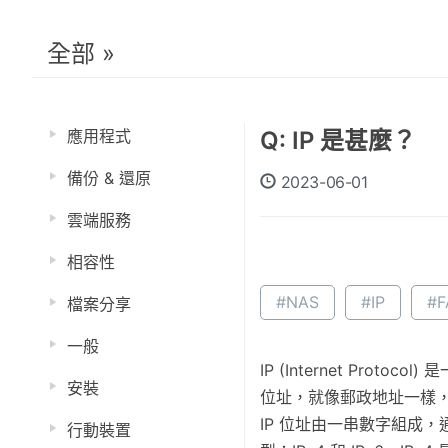
全部 »
應用程式
Q: IP 是甚麼？
備份 & 還原
2023-06-01
雲端服務
相容性
#NAS
#IP
#F
檔案分享
一般
IP (Internet P
安裝
位址，就像郵政地址一樣
IP 位址由一串數字組成，通
行動裝置