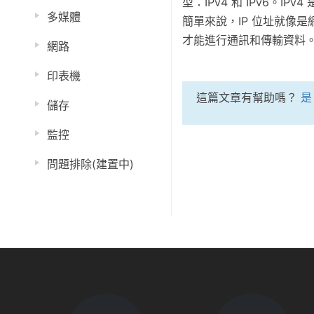
型：IPv4 和 IPv6。I
多媒體
簡單來說，IP 位址就像
才能進行通訊和傳輸資料
網路
印表機
這篇文章有幫助嗎？
是
儲存
監控
問題排除(建置中)