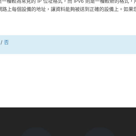
Pv4 是一種較為常見的 IP 位址格式，而 IPv6 則是一種較新的格式
是網路上每個設備的地址，讓資料能夠被送到正確的設備上。如果您
。
/
否