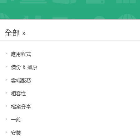
全部 »
應用程式
備份 & 還原
雲端服務
相容性
檔案分享
一般
安裝