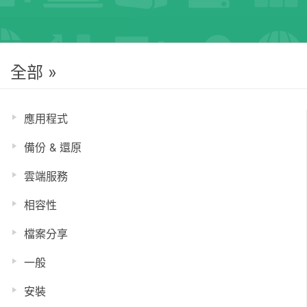
全部 »
應用程式
備份 & 還原
雲端服務
相容性
檔案分享
一般
安裝