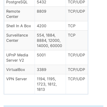
PostgreSQL
5432
TCP/UDP
Remote
8809
TCP/UDP
Center
Shell In A Box
4200
TCP
Surveillance
554, 1884,
TCP
Center
8884, 12000,
14000, 60000
UPnP Media
5001
TCP/UDP
Server V2
VirtualBox
3389
TCP/UDP
VPN Server
1194, 1195,
TCP/UDP
1723, 1812,
1813