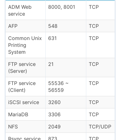
ADM Web
8000, 8001
TCP
service
AFP
548
TCP
Common Unix
631
TCP
Printing
System
FTP service
21
TCP
(Server)
FTP service
55536 ~
TCP
(Client)
56559
iSCSI service
3260
TCP
MariaDB
3306
TCP
NFS
2049
TCP/UDP
Rsync service
873
TCP