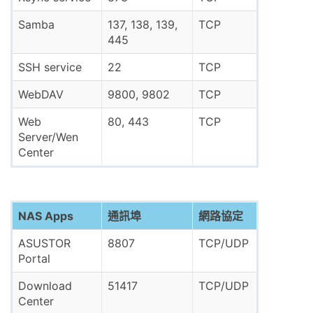
Samba
137, 138, 139,
TCP
445
SSH service
22
TCP
WebDAV
9800, 9802
TCP
Web
80, 443
TCP
Server/Wen
Center
NAS Apps
通訊埠
網路協定
ASUSTOR
8807
TCP/UDP
Portal
Download
51417
TCP/UDP
Center