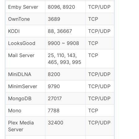
Emby Server
8096, 8920
TCP/UDP
OwnTone
3689
TCP
KODI
88, 36667
TCP/UDP
LooksGood
9900 ~ 9908
TCP
Mail Server
25, 110, 143,
TCP
465, 993, 995
MiniDLNA
8200
TCP/UDP
MinimServer
9790
TCP/UDP
MongoDB
27017
TCP/UDP
Mono
7788
TCP
Plex Media
32400
TCP/UDP
Server