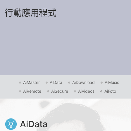
行動應用程式
AiMaster
AiData
AiDownload
AiMusic
AiRemote
AiSecure
AiVideos
AiFoto
AiData