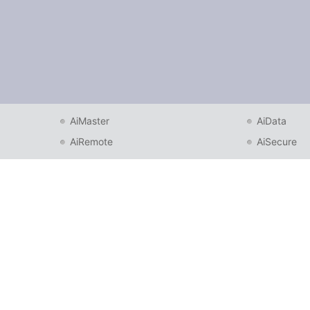
AiMaster
AiData
AiRemote
AiSecure