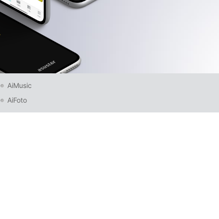
AiMusic
AiFoto