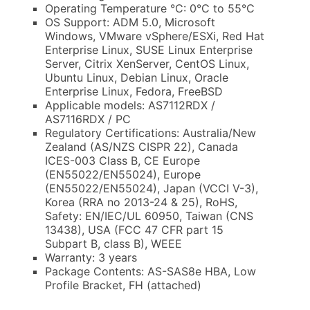
Operating Temperature °C: 0°C to 55°C
OS Support: ADM 5.0, Microsoft
Windows, VMware vSphere/ESXi, Red Hat
Enterprise Linux, SUSE Linux Enterprise
Server, Citrix XenServer, CentOS Linux,
Ubuntu Linux, Debian Linux, Oracle
Enterprise Linux, Fedora, FreeBSD
Applicable models: AS7112RDX /
AS7116RDX / PC
Regulatory Certifications: Australia/New
Zealand (AS/NZS CISPR 22), Canada
ICES-003 Class B, CE Europe
(EN55022/EN55024), Europe
(EN55022/EN55024), Japan (VCCI V-3),
Korea (RRA no 2013-24 & 25), RoHS,
Safety: EN/IEC/UL 60950, Taiwan (CNS
13438), USA (FCC 47 CFR part 15
Subpart B, class B), WEEE
Warranty: 3 years
Package Contents: AS-SAS8e HBA, Low
Profile Bracket, FH (attached)