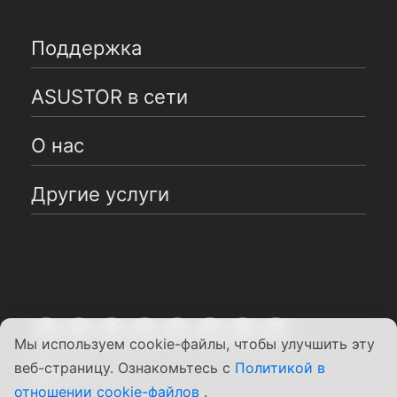
Поддержка
ASUSTOR в сети
О нас
Другие услуги
Мы используем cookie-файлы, чтобы улучшить эту
веб-страницу. Ознакомьтесь с
Политикой в
Pусский
отношении cookie-файлов
.