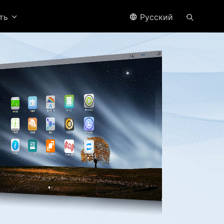
ить
Pусский