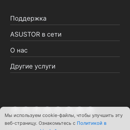
Поддержка
ASUSTOR в сети
О нас
Другие услуги
Мы используем cookie-файлы, чтобы улучшить эту
веб-страницу. Ознакомьтесь с
Политикой в
Pусский