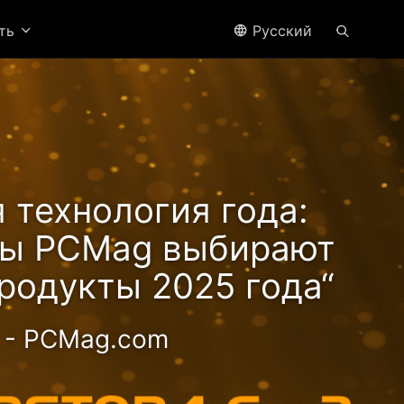
ить
Pусский
 технология года:
ры PCMag выбирают
родукты 2025 года“
- PCMag.com