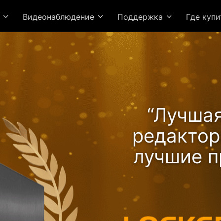
я
Видеонаблюдение
Поддержка
Где куп
“Лучшая
редакто
лучшие п