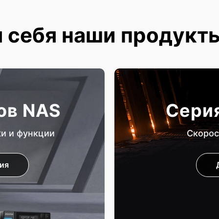
 себя наши продукт
ов NAS
Серия
ки и функции
Скорос
ия