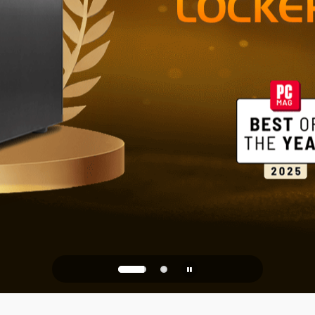
PQC Ready
та от квантовых атак буд