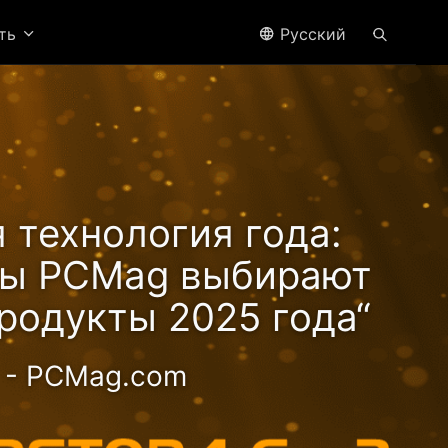
ить
Pусский
 технология года:
ры PCMag выбирают
родукты 2025 года“
- PCMag.com