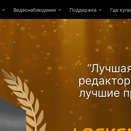
я
Видеонаблюдение
Поддержка
Где куп
“Лучшая
редакто
лучшие п