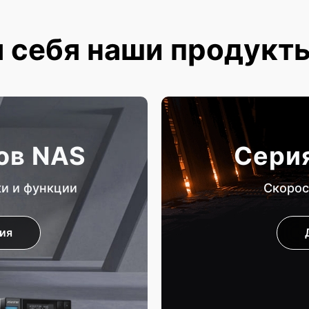
 себя наши продукт
ов NAS
Серия
ки и функции
Скорос
ия