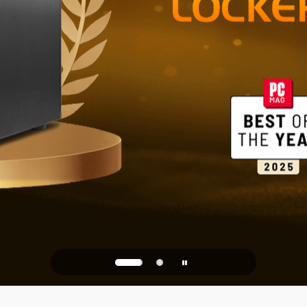
PQC Ready
та от квантовых атак буд