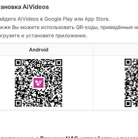
становка AiVideos
айдите AiVideos в Google Play или App Store.
акже Вы можете использовать QR-коды, приведённые н
агрузите и установите приложение.
Android