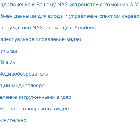
Подключение к Вашему NAS устройству с помощью AiV
Обмен данными для входа и управление списком серве
Пробуждение NAS с помощью AiVideos
еллектуальное управление видео
Фильмы
ТВ шоу
 Медиаобозреватель
кции медиаплеера
авление загруженными видео
иторинг конвертации видео
олнительно