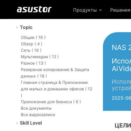
Продукты
Решени
Topic
Общие ( 16 )
Обзор ( 4 )
NAS 
Сеть ( 16 )
Мультимедиа ( 12 )
Испо
Разное ( 13 )
AiVid
Резервное копирование & Защита
данных ( 18 )
Испол
Главная страница & Приложение
устро
для малых и домашних офисов ( 12
)
2025-06
Приложение для бизнеса ( 6 )
Все документы
Все видеозаписи
Skill Level
ЦЕЛИ