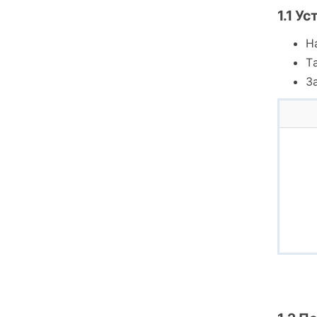
1.1 У
Н
T
З