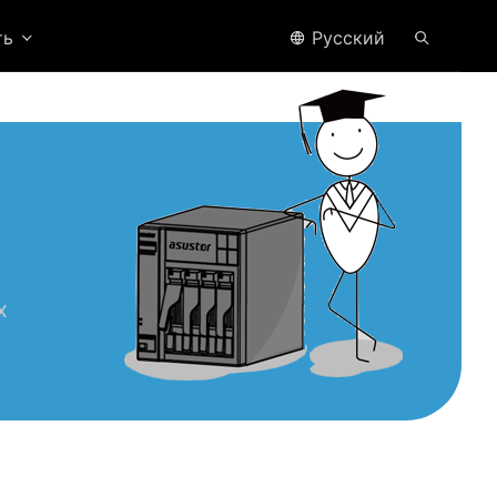
ть
Pусский
х