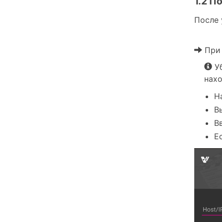
1.2 П
После 
При 
Уб
нахо
Н
В
В
Е