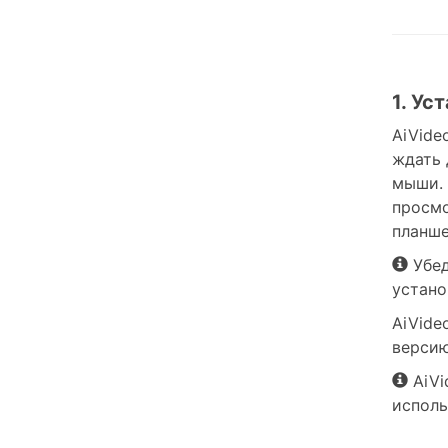
1. Ус
AiVide
ждать 
мыши. 
просмо
планше
Убед
устано
AiVide
версию
AiVi
исполь