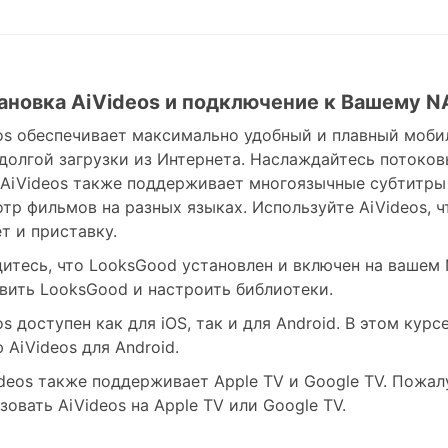
тановка AiVideos и подключение к Вашему 
os обеспечивает максимально удобный и плавный моби
долгой загрузки из Интернета. Наслаждайтесь потоко
AiVideos также поддерживает многоязычные субтитры 
тр фильмов на разных языках. Используйте AiVideos, ч
т и приставку.
итесь, что LooksGood установлен и включен на вашем
вить LooksGood и настроить библиотеки.
os доступен как для iOS, так и для Android. В этом ку
 AiVideos для Android.
deos также поддерживает Apple TV и Google TV. Пожа
зовать AiVideos на Apple TV или Google TV.