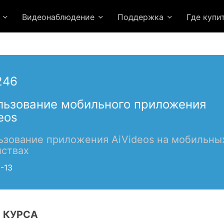
я
Видеонаблюдение
Поддержка
Где купи
246
льзование мобильного приложения
eos
ьзование приложения AiVideos на мобильны
йствах
-13
 КУРСА