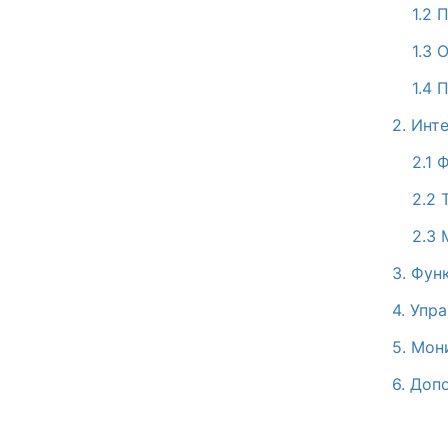
1.2 
1.3 
1.4 
2. Инт
2.1 
2.2 
2.3
3. Фун
4. Упр
5. Мон
6. Доп