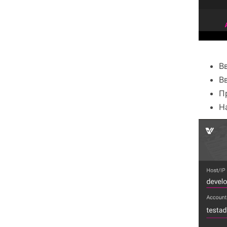
В
В
П
Н