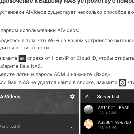
одключение к Вашему NAS устройству с помо
установки AiVideos существует несколько способов вх
первом использовании AiVideos:
едитесь в том, что Wi-Fi на Вашем устройстве включен.
дится в той же сети.
ажмите
справа от Host/IP or Cloud ID, чтобы открыт
ыберите Ваш NAS.
ведите логин и пароль ADM и нажмите «Вход».
сли Ваш NAS не удается найти в списке, нажмите
чт