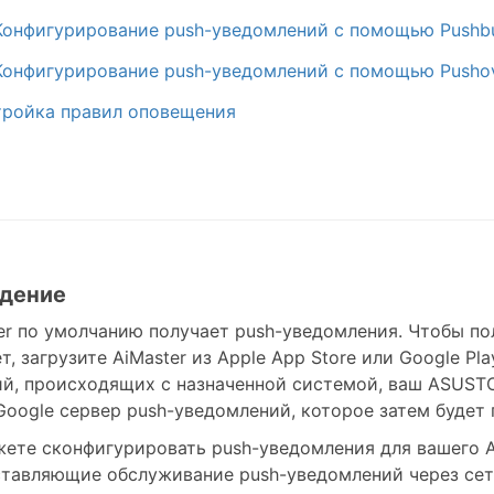
Конфигурирование push-уведомлений с помощью Pushbu
 Конфигурирование push-уведомлений с помощью Pusho
тройка правил оповещения
едение
er по умолчанию получает push-уведомления. Чтобы по
т, загрузите AiMaster из Apple App Store или Google Pl
й, происходящих с назначенной системой, ваш ASUST
Google сервер push-уведомлений, которое затем будет
ете сконфигурировать push-уведомления для вашего AS
тавляющие обслуживание push-уведомлений через сеть