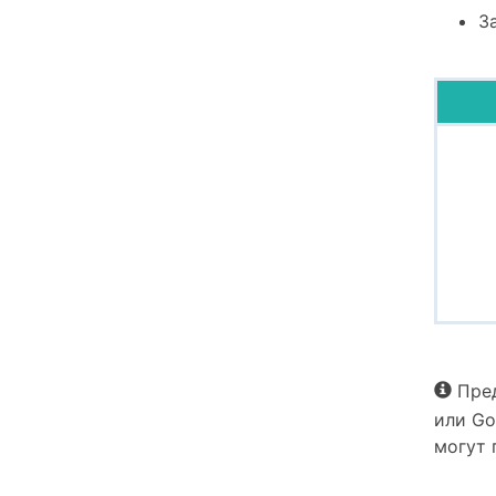
З
Пре
или Go
могут 