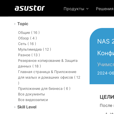
Продукты
Решени
Topic
Общие ( 16 )
Обзор ( 4 )
NAS 
Сеть ( 16 )
Мультимедиа ( 12 )
Конф
Разное ( 13 )
Резервное копирование & Защита
Учимс
данных ( 18 )
Главная страница & Приложение
2024-06
для малых и домашних офисов ( 12
)
Приложение для бизнеса ( 6 )
Все документы
ЦЕЛИ
Все видеозаписи
После 
Skill Level