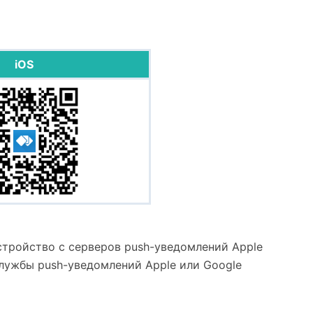
iOS
стройство с серверов push-уведомлений Apple
службы push-уведомлений Apple или Google