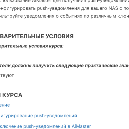
спользование AiMaster для получения push-уведомлени
онфигурировать push-уведомления для вашего NAS с пом
ильтруйте уведомления о событиях по различным ключ
ВАРИТЕЛЬНЫЕ УСЛОВИЯ
рительные условия курса:
тели должны получить следующие практические знан
ствуют
 КУРСА
дение
фигурирование push-уведомлений
Включение push-уведомлений в AiMaster