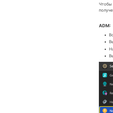
Чтобы 
получе
ADM:
В
В
Н
В