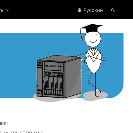
ть
Pусский
ия: