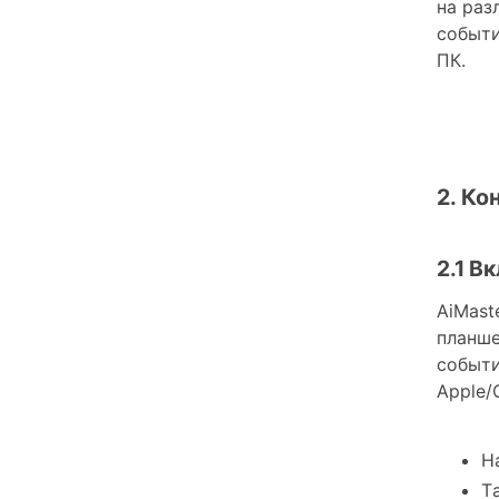
на раз
событи
ПК.
2. К
2.1 В
AiMast
планше
событи
Apple/
Н
T