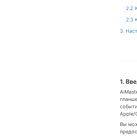
2.2 
2.3
3. Нас
1. Вв
AiMast
планше
событи
Apple/
Вы мож
предос