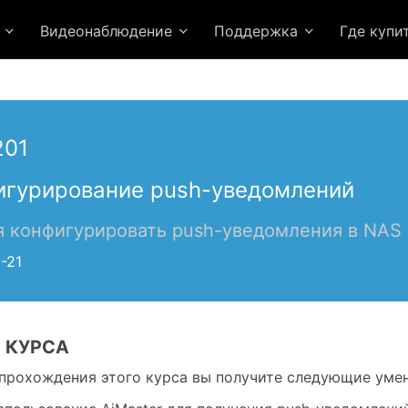
я
Видеонаблюдение
Поддержка
Где купи
201
игурирование push-уведомлений
я конфигурировать push-уведомления в NAS
-21
 КУРСА
прохождения этого курса вы получите следующие умен