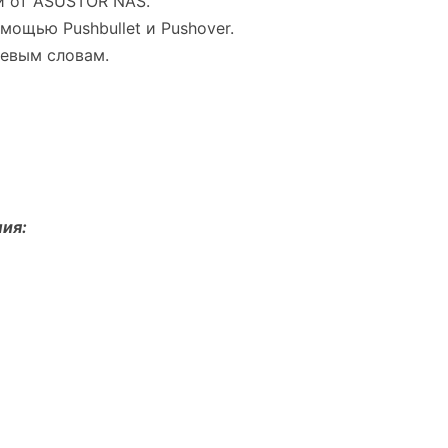
й от ASUSTOR NAS.
ощью Pushbullet и Pushover.
евым словам.
ия: