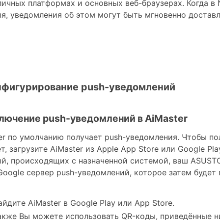
личных платформах и основных веб-браузерах. Когда 
я, уведомления об этом могут быть мгновенно достав
онфигурирование push-уведомлений
ключение push-уведомлений в AiMaster
er по умолчанию получает push-уведомления. Чтобы по
т, загрузите AiMaster из Apple App Store или Google Pl
й, происходящих с назначенной системой, ваш ASUST
Google сервер push-уведомлений, которое затем будет
айдите AiMaster в Google Play или App Store.
акже Вы можете использовать QR-коды, приведённые н