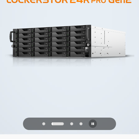
PQC Ready
Verdedigen tegen kwantumaanvallen
van de toekomst