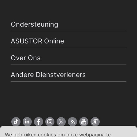
Ondersteuning
ASUSTOR Online
Over Ons
Andere Dienstverleners
We gebruiken cookies om onze webpagina te
Nederlands