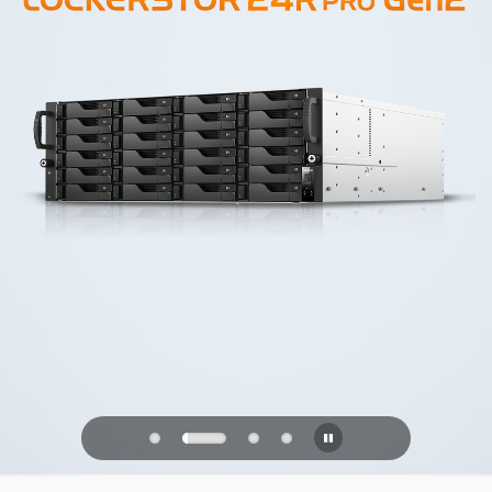
PQC Ready
Verdedigen tegen kwantumaanvallen
van de toekomst