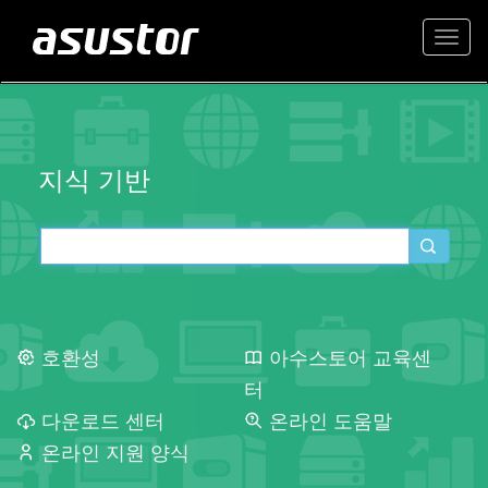
Togg
navi
지식 기반
호환성
아수스토어 교육센
터
다운로드 센터
온라인 도움말
온라인 지원 양식