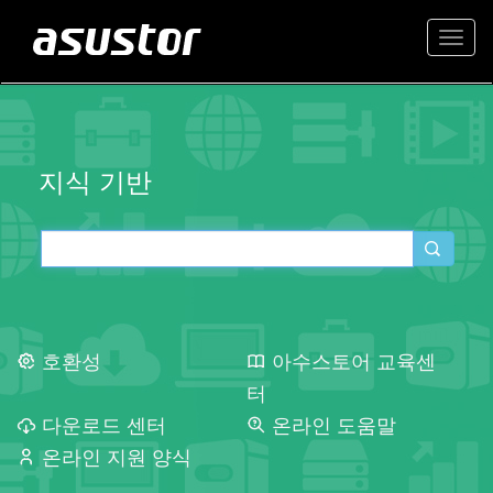
Togg
navi
지식 기반
호환성
아수스토어 교육센
터
다운로드 센터
온라인 도움말
온라인 지원 양식