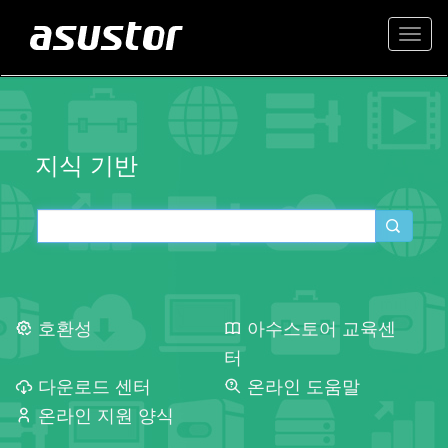
Togg
navi
지식 기반
호환성
아수스토어 교육센
터
다운로드 센터
온라인 도움말
온라인 지원 양식