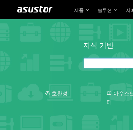
제품
솔루션
서
지식 기반
호환성
아수스
터