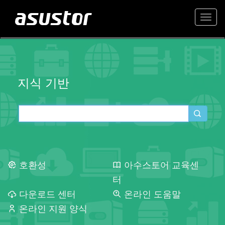
Togg
navi
지식 기반
호환성
아수스토어 교육센
터
다운로드 센터
온라인 도움말
온라인 지원 양식