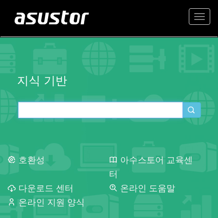
Togg
navi
지식 기반
호환성
아수스토어 교육센
터
다운로드 센터
온라인 도움말
온라인 지원 양식