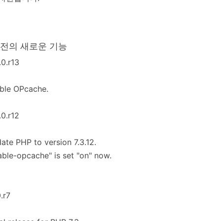
버전의 새로운 기능
.0.r13
ble OPcache.
.0.r12
ate PHP to version 7.3.12.
able-opcache" is set "on" now.
0.r7