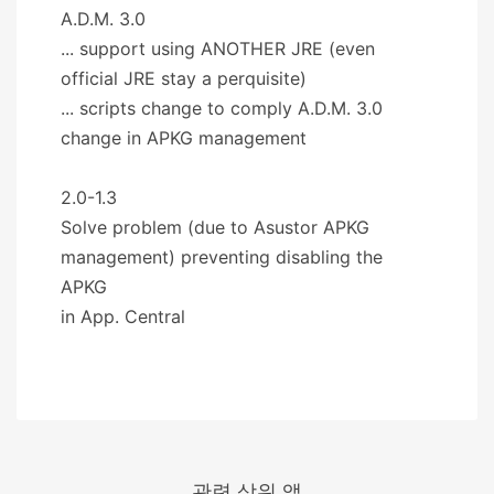
A.D.M. 3.0
... support using ANOTHER JRE (even
official JRE stay a perquisite)
... scripts change to comply A.D.M. 3.0
change in APKG management
2.0-1.3
Solve problem (due to Asustor APKG
management) preventing disabling the
APKG
in App. Central
관련 상위 앱