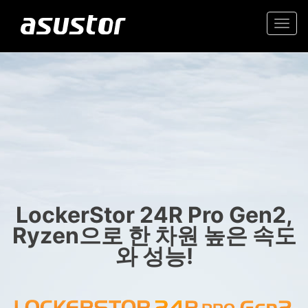
Togg
navi
“올해의 최고의 기술:
초보자에게 추천하는 가성비 뛰어난 2.5GbE
NAS
PCMag 편집자가 2025
년 최고의 제품을 선정“
가정과 사무실을 위한 믿을
- PCMag.com
수 있는 저장 솔루션
LockerStor 24R Pro Gen2,
Ryzen으로 한 차원 높은 속도
와 성능!