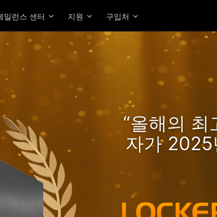
베일런스 센터
지원
구입처
kerStor 24R Pro Gen2, R
“올해의 최고
으로 한 차원 높은 속도와 성능
자가 202
초보자에게 
2.5GbE NAS