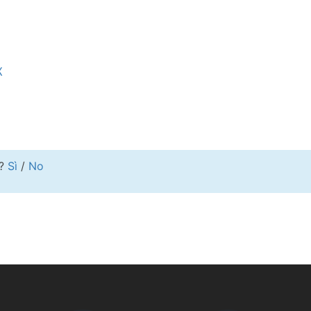
X
e?
Sì
/
No