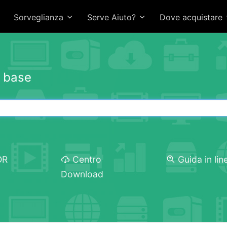
Sorveglianza
Serve Aiuto?
Dove acquistare
i base
OR
Centro
Guida in lin
Download