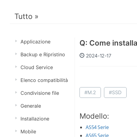
Tutto »
Applicazione
Q: Come install
Backup e Ripristino
2024-12-17
Cloud Service
Elenco compatibilità
#M.2
#SSD
Condivisione file
Generale
Modello:
Installazione
AS54 Serie
Mobile
AS65 Serie