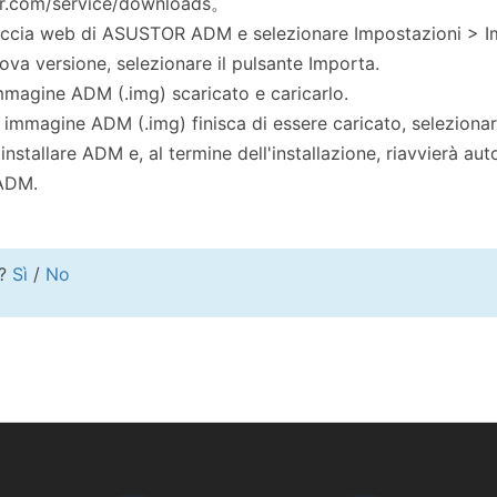
or.com/service/downloads。
faccia web di ASUSTOR ADM e selezionare Impostazioni >
uova versione, selezionare il pulsante Importa.
 immagine ADM (.img) scaricato e caricarlo.
e immagine ADM (.img) finisca di essere caricato, selezionarl
a installare ADM e, al termine dell'installazione, riavvierà 
 ADM.
e?
Sì
/
No