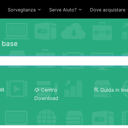
Sorveglianza
Serve Aiuto?
Dove acquistare
i base
OR
Centro
Guida in lin
Download