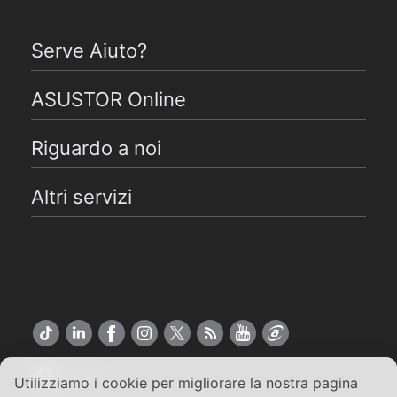
Serve Aiuto?
ASUSTOR Online
Riguardo a noi
Altri servizi
Italiano
Utilizziamo i cookie per migliorare la nostra pagina