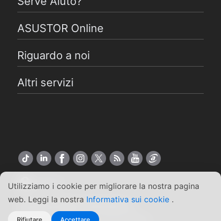
Serve Aiuto?
ASUSTOR Online
Riguardo a noi
Altri servizi
Italiano
Utilizziamo i cookie per migliorare la nostra pagina
web. Leggi la nostra
Informativa sui cookie
.
Copyright ©2026 ASUSTOR Inc.
Termini e condizioni
|
Privacy Policy
Rifiutare
Accettare