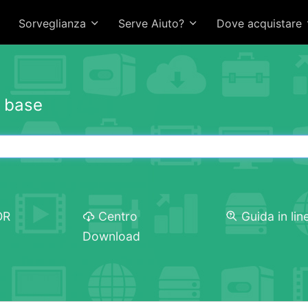
Sorveglianza
Serve Aiuto?
Dove acquistare
i base
OR
Centro
Guida in lin
Download