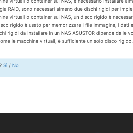
e virtuali o container sul NAS, è necessario installare alm
gia RAID, sono necessari almeno due dischi rigidi per impl
e virtuali o container sul NAS, un disco rigido è necessario
isco rigido è usato per memorizzare i file immagine, i dati e 
schi rigidi da installare in un NAS ASUSTOR dipende dalle vo
ome le macchine virtuali, è sufficiente un solo disco rigido.
e?
Sì
/
No