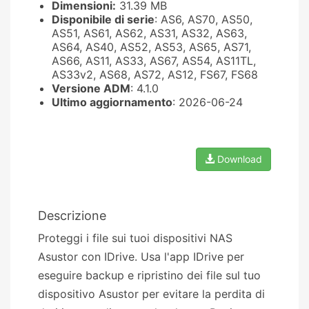
Dimensioni:
31.39 MB
Disponibile di serie
: AS6, AS70, AS50,
AS51, AS61, AS62, AS31, AS32, AS63,
AS64, AS40, AS52, AS53, AS65, AS71,
AS66, AS11, AS33, AS67, AS54, AS11TL,
AS33v2, AS68, AS72, AS12, FS67, FS68
Versione ADM
: 4.1.0
Ultimo aggiornamento
: 2026-06-24
Download
Descrizione
Proteggi i file sui tuoi dispositivi NAS
Asustor con IDrive. Usa l'app IDrive per
eseguire backup e ripristino dei file sul tuo
dispositivo Asustor per evitare la perdita di