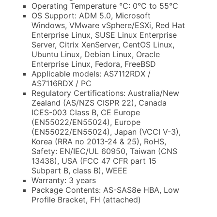
Operating Temperature °C: 0°C to 55°C
OS Support: ADM 5.0, Microsoft
Windows, VMware vSphere/ESXi, Red Hat
Enterprise Linux, SUSE Linux Enterprise
Server, Citrix XenServer, CentOS Linux,
Ubuntu Linux, Debian Linux, Oracle
Enterprise Linux, Fedora, FreeBSD
Applicable models: AS7112RDX /
AS7116RDX / PC
Regulatory Certifications: Australia/New
Zealand (AS/NZS CISPR 22), Canada
ICES-003 Class B, CE Europe
(EN55022/EN55024), Europe
(EN55022/EN55024), Japan (VCCI V-3),
Korea (RRA no 2013-24 & 25), RoHS,
Safety: EN/IEC/UL 60950, Taiwan (CNS
13438), USA (FCC 47 CFR part 15
Subpart B, class B), WEEE
Warranty: 3 years
Package Contents: AS-SAS8e HBA, Low
Profile Bracket, FH (attached)