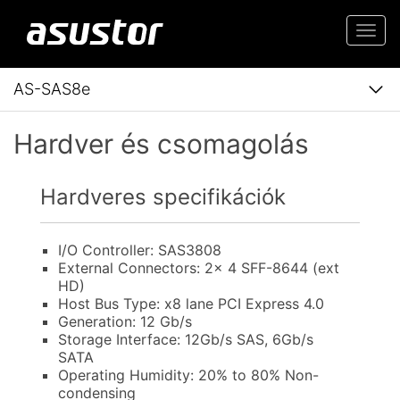
Togg
navi
AS-SAS8e
Hardver és csomagolás
Hardveres specifikációk
I/O Controller: SAS3808
External Connectors: 2x 4 SFF-8644 (ext
HD)
Host Bus Type: x8 lane PCI Express 4.0
Generation: 12 Gb/s
Storage Interface: 12Gb/s SAS, 6Gb/s
SATA
Operating Humidity: 20% to 80% Non-
condensing