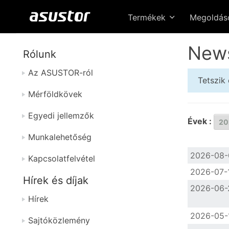
Termékek
Megoldá
New
Rólunk
Az ASUSTOR-ról
Tetszik 
Mérföldkövek
Egyedi jellemzők
Évek :
Munkalehetőség
2026-08-
Kapcsolatfelvétel
2026-07-
Hírek és díjak
2026-06-
Hírek
2026-05-
Sajtóközlemény