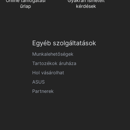
Online támogatási
Gyakran ismételt
űrlap
kérdések
Egyéb szolgáltatások
Munkalehetőségek
Tartozékok áruháza
Hol vásárolhat
ASUS
Partnerek