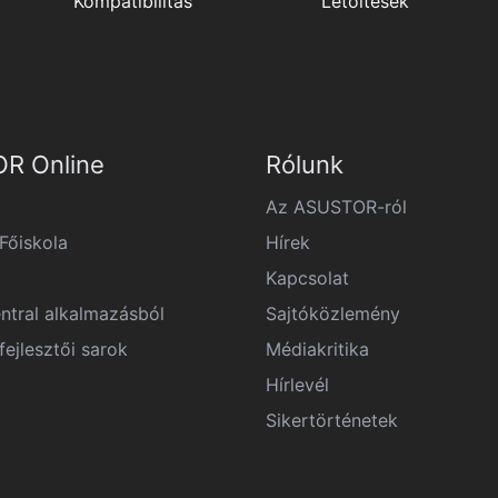
Kompatibilitás
Letöltések
R Online
Rólunk
Az ASUSTOR-ról
őiskola
Hírek
Kapcsolat
ntral alkalmazásból
Sajtóközlemény
ejlesztői sarok
Médiakritika
Hírlevél
Sikertörténetek