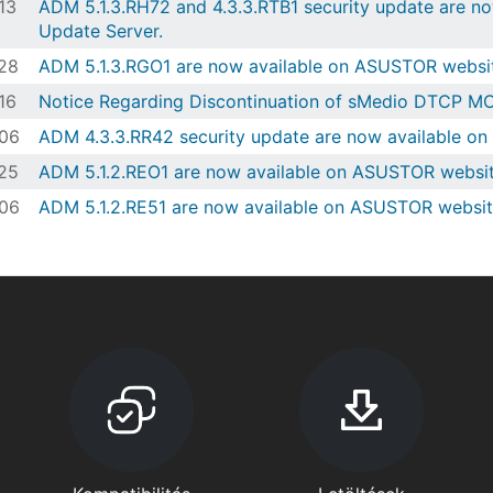
13
ADM 5.1.3.RH72 and 4.3.3.RTB1 security update are n
Update Server.
28
ADM 5.1.3.RGO1 are now available on ASUSTOR websit
16
Notice Regarding Discontinuation of sMedio DTCP M
06
ADM 4.3.3.RR42 security update are now available o
25
ADM 5.1.2.REO1 are now available on ASUSTOR websit
06
ADM 5.1.2.RE51 are now available on ASUSTOR websit