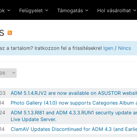
sok
Felügyelet
Támogatás
Hol vásárolhat
s
ez a tartalom? Iratkozzon fel a frissítésekre!
Igen
/
Nincs
03
ADM 5.1.4.RJV2 are now available on ASUSTOR websit
14
Photo Gallery (4.1.0) now supports Categories Album 
24
ADM 5.1.3.RI81 and ADM 4.3.3.RUN1 security update 
Live Update Server.
14
ClamAV Updates Discontinued for ADM 4.3 (and Earlie