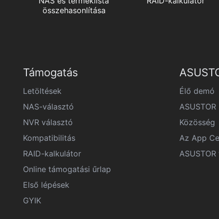
NAS és terméklista
RAID-kalkulátor
összehasonlítása
Támogatás
ASUSTO
Letöltések
Élő demó
NAS-választó
ASUSTOR F
NVR választó
Közösség
Kompatibilitás
Az App Ce
RAID-kalkulátor
ASUSTOR f
Online támogatási űrlap
Első lépések
GYIK