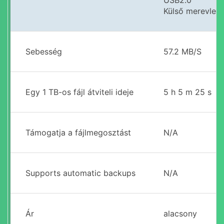
Külső merevlem
Sebesség
57.2 MB/S
Egy 1 TB-os fájl átviteli ideje
5 h 5 m 25 s
Támogatja a fájlmegosztást
N/A
Supports automatic backups
N/A
Ár
alacsony