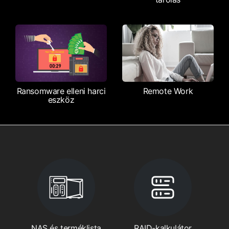
Ransomware elleni harci
Remote Work
eszköz
NAS és terméklista
RAID-kalkulátor