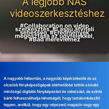
A legjobb NAS
videoszerkesztéshez
#Collaboration on video
szerkesztés, #Lassú átviteli
sebesség, #Eredmények
megosztása az ügyfelekkel,
#Bad merevlemez
A nagyobb felbontás, a nagyobb képérzékelők és az
olcsóbb fényképezőgépek elérhetőbbé tették a kiváló
minőségű digitális fényképezést és videózást, és szinte
bárki felhasználhatja tehetségét, hogy tartalomkészítő
legyen, anélkül, hogy egy népszerű magazin vagy egy