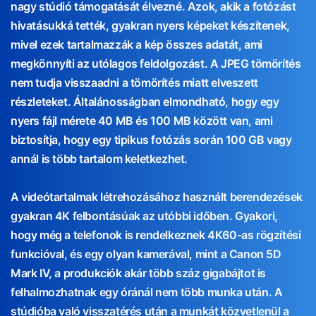
nagy stúdió támogatását élvezné. Azok, akik a fotózást
hivatásukká tették, gyakran nyers képeket készítenek,
mivel ezek tartalmazzák a kép összes adatát, ami
megkönnyíti az utólagos feldolgozást. A JPEG tömörítés
nem tudja visszaadni a tömörítés miatt elveszett
részleteket. Általánosságban elmondható, hogy egy
nyers fájl mérete 40 MB és 100 MB között van, ami
biztosítja, hogy egy tipikus fotózás során 100 GB vagy
annál is több tartalom keletkezhet.
A videótartalmak létrehozásához használt berendezések
gyakran 4K felbontásúak az utóbbi időben. Gyakori,
hogy még a telefonok is rendelkeznek 4K60-as rögzítési
funkcióval, és egy olyan kamerával, mint a Canon 5D
Mark IV, a produkciók akár több száz gigabájtot is
felhalmozhatnak egy óránál nem több munka után. A
stúdióba való visszatérés után a munkát közvetlenül a