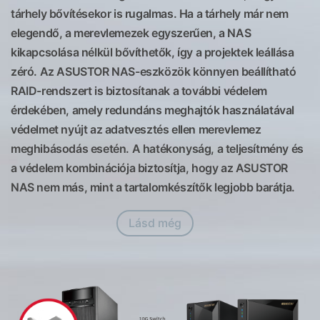
tárhely bővítésekor is rugalmas. Ha a tárhely már nem
elegendő, a merevlemezek egyszerűen, a NAS
kikapcsolása nélkül bővíthetők, így a projektek leállása
zéró. Az ASUSTOR NAS-eszközök könnyen beállítható
RAID-rendszert is biztosítanak a további védelem
érdekében, amely redundáns meghajtók használatával
védelmet nyújt az adatvesztés ellen merevlemez
meghibásodás esetén. A hatékonyság, a teljesítmény és
a védelem kombinációja biztosítja, hogy az ASUSTOR
NAS nem más, mint a tartalomkészítők legjobb barátja.
Lásd még