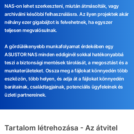
NAS-on lehet szerkeszteni, miután átmásolták, vagy
archiválni későbbi felhasználásra. Az ilyen projektek akár
néhány ezer gigabájtot is felvehetnek, ha egyszer
teljesen megvalósulnak.
A gördülékenyebb munkafolyamat érdekében egy
ASUSTOR NAS minden eddiginél sokkal hatékonyabbá
teszi a biztonsági mentések tárolását, a megosztást és a
munkaterületeket. Ossza meg a fájlokat könnyedén több
eszközön, több helyen, és adja át a fájlokat könnyedén
barátainak, családtagjainak, potenciális ügyfeleinek és
üzleti partnereinek.
Tartalom létrehozása - Az átvitel