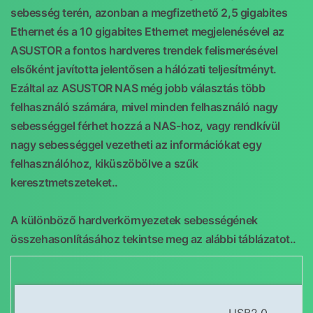
sebesség terén, azonban a megfizethető 2,5 gigabites
Ethernet és a 10 gigabites Ethernet megjelenésével az
ASUSTOR a fontos hardveres trendek felismerésével
elsőként javította jelentősen a hálózati teljesítményt.
Ezáltal az ASUSTOR NAS még jobb választás több
felhasználó számára, mivel minden felhasználó nagy
sebességgel férhet hozzá a NAS-hoz, vagy rendkívül
nagy sebességgel vezetheti az információkat egy
felhasználóhoz, kiküszöbölve a szűk
keresztmetszeteket..
A különböző hardverkörnyezetek sebességének
összehasonlításához tekintse meg az alábbi táblázatot..
USB2.0