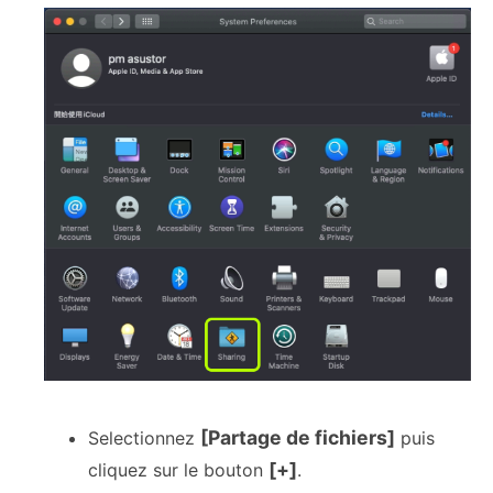
[Partage de fichiers]
Selectionnez
puis
[+]
cliquez sur le bouton
.