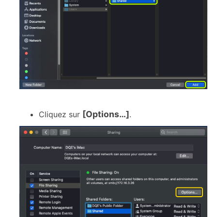
[Options…]
Cliquez sur
.