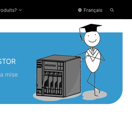
roduits?
Français
USTOR
la mise