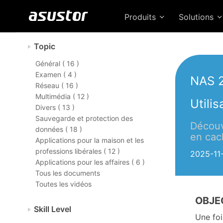
Produits
Solutions
Topic
Général ( 16 )
Examen ( 4 )
NAS 
Réseau ( 16 )
Multimédia ( 12 )
Utili
Divers ( 13 )
Sauvegarde et protection des
Découv
données ( 18 )
en cac
Applications pour la maison et les
professions libérales ( 12 )
2025-11
Applications pour les affaires ( 6 )
Tous les documents
Toutes les vidéos
OBJE
Skill Level
Une foi