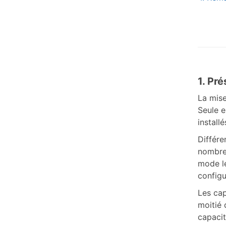
1. Pr
La mis
Seule e
installé
Différe
nombre 
mode le
configu
Les cap
moitié 
capacit