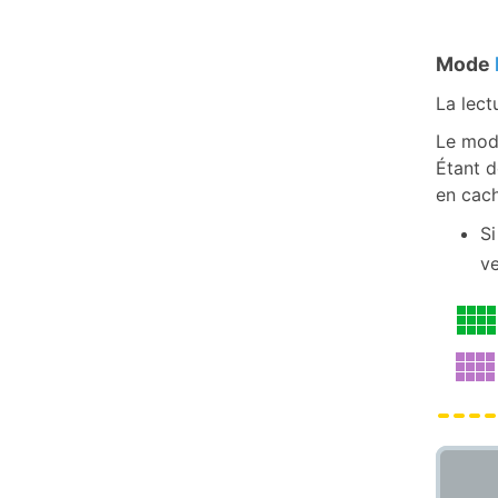
Mode
La lect
Le mode
Étant d
en cach
Si
ve