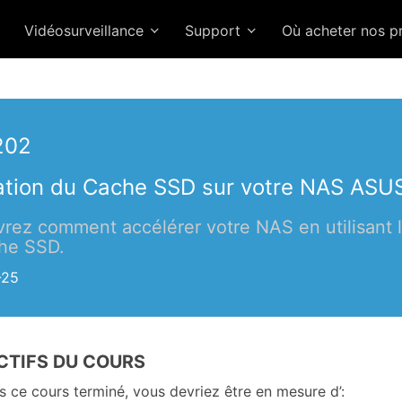
Vidéosurveillance
Support
Où acheter nos p
202
sation du Cache SSD sur votre NAS AS
rez comment accélérer votre NAS en utilisant 
he SSD.
-25
CTIFS DU COURS
s ce cours terminé, vous devriez être en mesure d’: