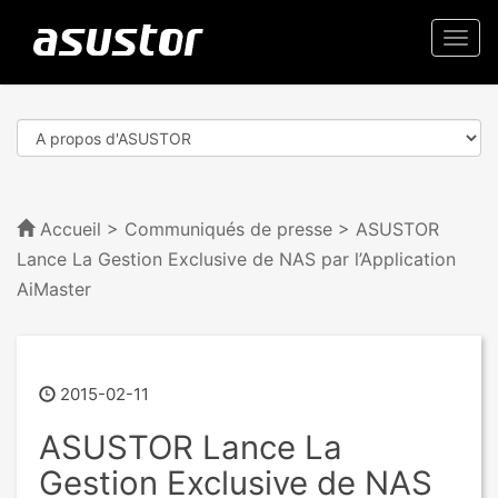
Togg
navi
Accueil
>
Communiqués de presse
> ASUSTOR
Lance La Gestion Exclusive de NAS par l’Application
AiMaster
2015-02-11
ASUSTOR Lance La
Gestion Exclusive de NAS