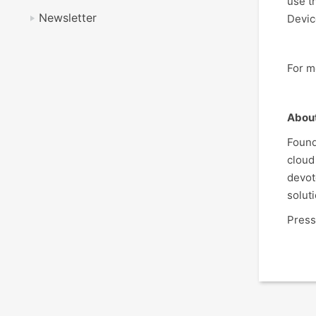
use t
Newsletter
Devic
For m
Abou
Found
cloud
devot
solut
Press