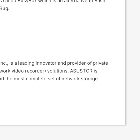
called BusyBox which is an alternative to Bash.
 Bug.
., is a leading innovator and provider of private
twork video recorder) solutions. ASUSTOR is
nd the most complete set of network storage