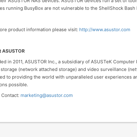
heir ASUSTOR NAS devices. ASUSTOR devices run a set of tools 
es running BusyBox are not vulnerable to the ShellShock Bash
ore product information please visit:
http://www.asustor.com
t ASUSTOR
ed in 2011, ASUSTOR Inc., a subsidiary of ASUSTeK Computer Inc
 storage (network attached storage) and video surveillance (ne
ed to providing the world with unparalleled user experiences a
ions possible.
 Contact:
marketing@asustor.com