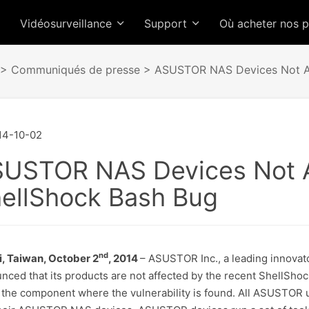
Vidéosurveillance
Support
Où acheter nos 
>
Communiqués de presse
> ASUSTOR NAS Devices Not Af
14-10-02
USTOR NAS Devices Not A
ellShock Bash Bug
nd
i, Taiwan, October 2
, 2014
– ASUSTOR Inc., a leading innovato
nced that its products are not affected by the recent ShellSh
 the component where the vulnerability is found. All ASUSTOR u