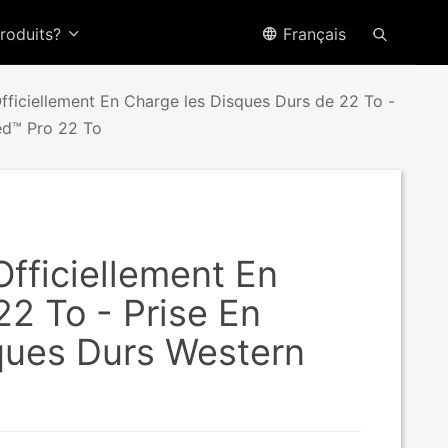
produits?
Français
iciellement En Charge les Disques Durs de 22 To -
ed™ Pro 22 To
ficiellement En
2 To - Prise En
ques Durs Western