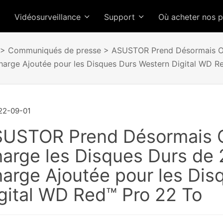
Vidéosurveillance
Support
Où acheter nos 
>
Communiqués de presse
> ASUSTOR Prend Désormais Off
harge Ajoutée pour les Disques Durs Western Digital WD R
22-09-01
USTOR Prend Désormais Of
arge les Disques Durs de 2
arge Ajoutée pour les Dis
gital WD Red™ Pro 22 To