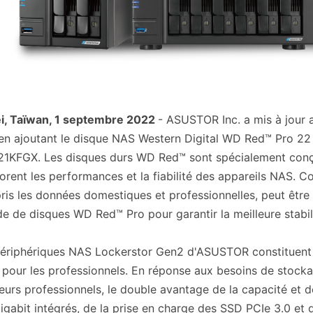
ei, Taïwan, 1 septembre 2022
- ASUSTOR Inc. a mis à jour a
en ajoutant le disque NAS Western Digital WD Red™ Pro 22
KFGX. Les disques durs WD Red™ sont spécialement conçus 
orent les performances et la fiabilité des appareils NAS. C
is les données domestiques et professionnelles, peut êtr
ide de disques WD Red™ Pro pour garantir la meilleure stabil
ériphériques NAS Lockerstor Gen2 d'ASUSTOR constituent 
 pour les professionnels. En réponse aux besoins de stock
eurs professionnels, le double avantage de la capacité et 
igabit intégrés, de la prise en charge des SSD PCIe 3.0 et