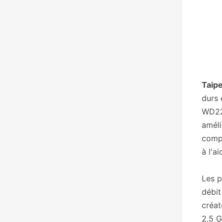
Taip
durs 
WD221
améli
compr
à l'a
Les p
débit
créat
2,5 G