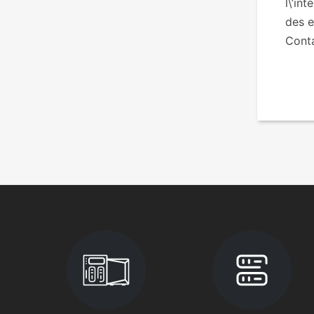
l\’in
des e
Cont