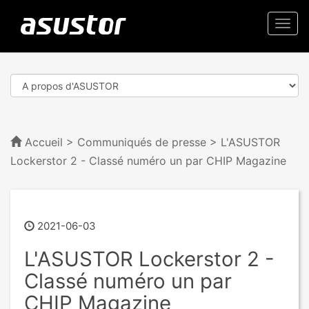
Togg
navi
Accueil
>
Communiqués de presse
> L'ASUSTOR
Lockerstor 2 - Classé numéro un par CHIP Magazine
2021-06-03
L'ASUSTOR Lockerstor 2 -
Classé numéro un par
CHIP Magazine