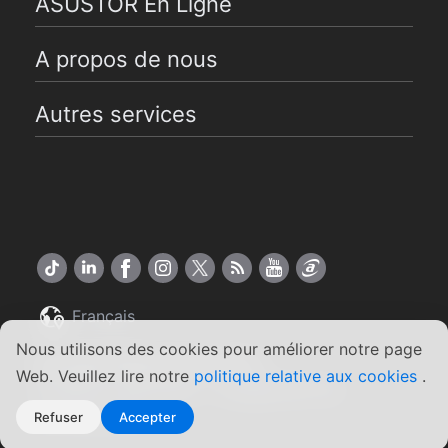
ASUSTOR En Ligne
A propos de nous
Autres services
Français
Nous utilisons des cookies pour améliorer notre page
Copyright ©2026 ASUSTOR Inc.
Web. Veuillez lire notre
politique relative aux cookies
.
Conditions générales
Engagement de
|
confidentialité
Refuser
Accepter