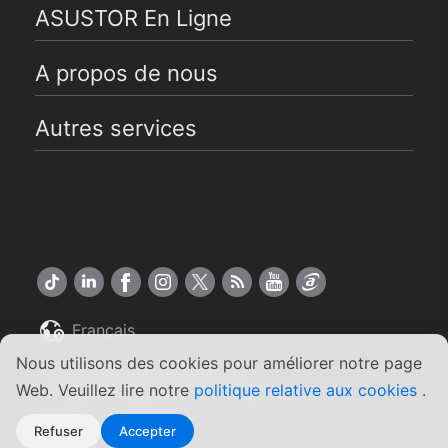
ASUSTOR En Ligne
A propos de nous
Autres services
Français
Nous utilisons des cookies pour améliorer notre page
Copyright ©2026 ASUSTOR Inc.
Web. Veuillez lire notre
politique relative aux cookies
.
Conditions générales
Engagement de
|
confidentialité
Refuser
Accepter