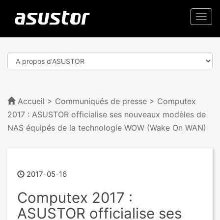
Togg
navi
Accueil
>
Communiqués de presse
> Computex
2017 : ASUSTOR officialise ses nouveaux modèles de
NAS équipés de la technologie WOW (Wake On WAN)
2017-05-16
Computex 2017 :
ASUSTOR officialise ses