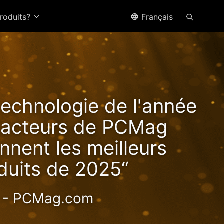
produits?
Français
ffre
technologie de l'année
tes
édacteurs de PCMag
nnent les meilleurs
duits de 2025“
haute valeur
- PCMag.com