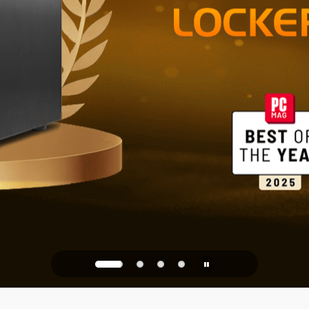
Stockage fia
bureau
PQC Ready
contre les attaques quanti