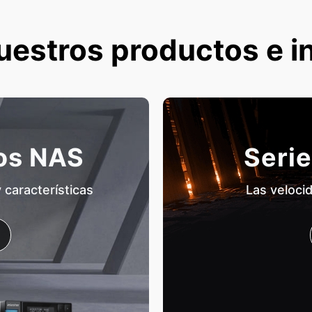
uestros productos e i
tos NAS
Serie
características
Las veloci