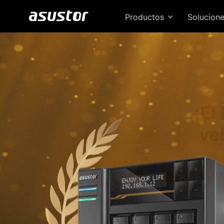
Productos
Solucion
¡El
ve