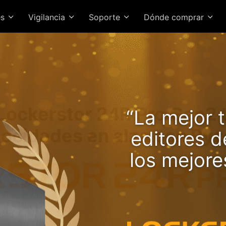
es
Vigilancia
Soporte
Dónde comprar
 Lockerstor 24R Pro Gen2 
“La mejor t
locidades en alza con Ryz
editores 
los mejor
NAS de alto