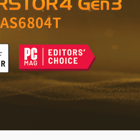
nto confiable para el
icina
 del futuro