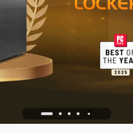
Almacenamie
hogar y la of
PQC Ready
 de los ataques cuánticos