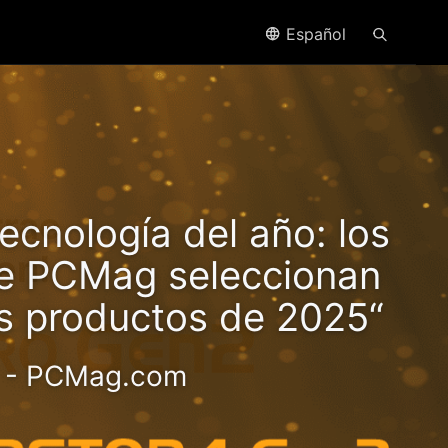
Español
trae
ecnología del año: los
en!
de PCMag seleccionan
es productos de 2025“
- PCMag.com
 valor 2.5GbE