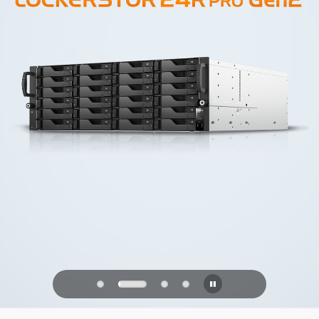
PQC Ready
Defenderse de los ataques cuánticos
del futuro