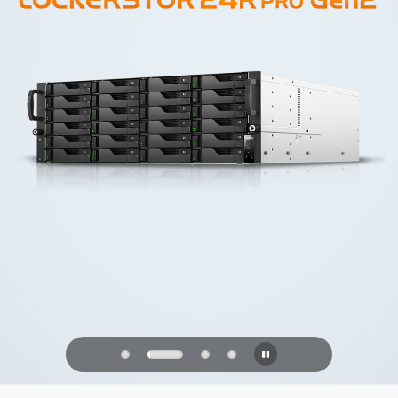
PQC Ready
Defenderse de los ataques cuánticos
del futuro