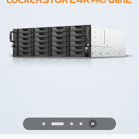
PQC Ready
Defenderse de los ataques cuánticos
del futuro